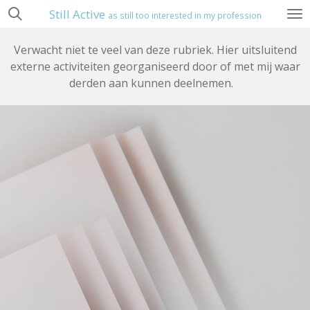
Still Active
Ga
as still too interested in my profession
direct
naar
Verwacht niet te veel van deze rubriek. Hier uitsluitend
de
externe activiteiten georganiseerd door of met mij waar
hoofdinhoud
derden aan kunnen deelnemen.